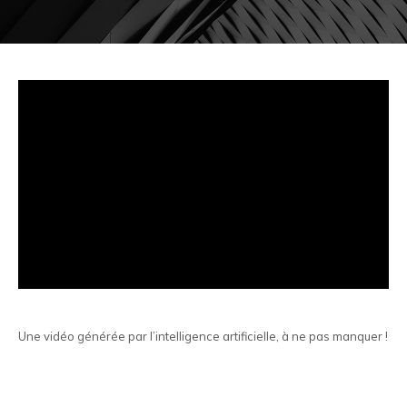
Une vidéo générée par l’intelligence artificielle, à ne pas manquer !